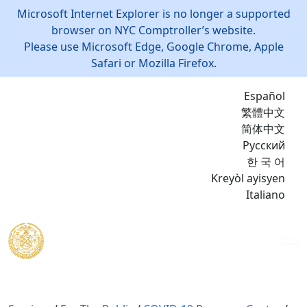
Microsoft Internet Explorer is no longer a supported
browser on NYC Comptroller’s website.
Please use Microsoft Edge, Google Chrome, Apple
Safari or Mozilla Firefox.
Español
繁體中文
简体中文
Русский
한 국 어
Kreyòl ayisyen
Italiano